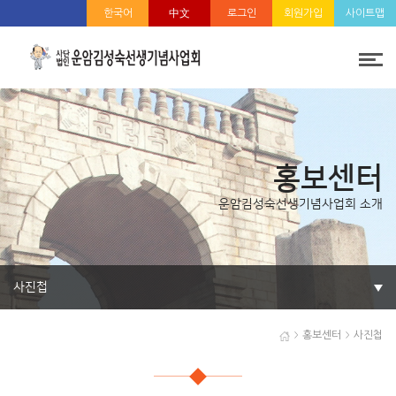
한국어
中文
로그인
회원가입
사이트맵
홍보센터
운암김성숙선생기념사업회 소개
사진첩
홍보센터
사진첩