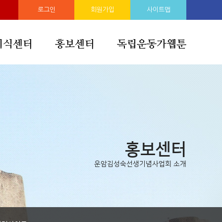
로그인
회원가입
사이트맵
지식센터
홍보센터
독립운동가웹툰
홍보센터
운암김성숙선생기념사업회 소개