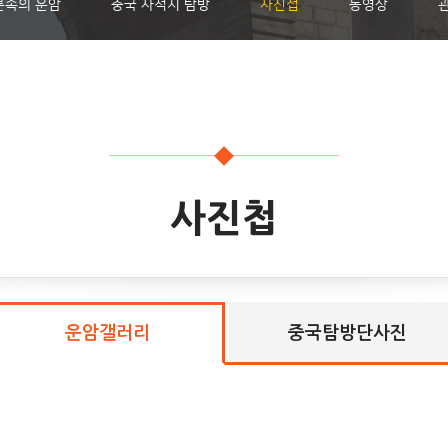
론속의 운암
중국 사적지 탐방
사진첩
동영상
사진첩
운암갤러리
중국탐방단사진