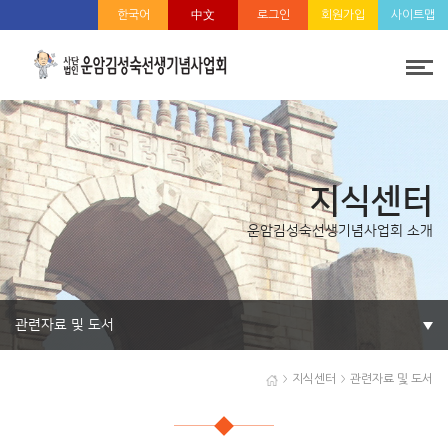
한국어
中文
로그인
회원가입
사이트맵
지식센터
운암김성숙선생기념사업회 소개
관련자료 및 도서
지식센터
관련자료 및 도서