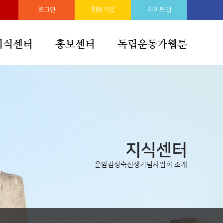
로그인
회원가입
사이트맵
지식센터
홍보센터
독립운동가웹툰
지식센터
운암김성숙선생기념사업회 소개