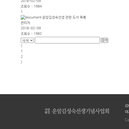
2018-02-09
조회수 :
1984
1
운암김성숙선생 관련 도서 목록
관리자
2018-02-09
조회수 :
1982
<
1
2
>
(
대
Co