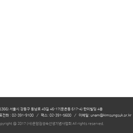
05366) 서울시 강동구 동남로 49길 46-17(둔촌동 617-4) 한미빌딩 4층
표전화 : 02-391-9100
/
팩스: 02-391-5600
/
이메일: unam@kimsungsuk.or.kr
pyright @ 2017 (사)운암김성숙선생기념사업회 All rights reserved.